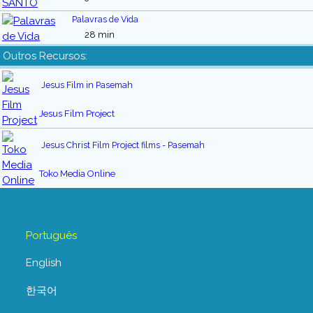
Palavras de Vida
28 min
Outros Recursos:
Jesus Film in Pasemah
Jesus Film Project
Jesus Christ Film Project films - Pasemah
Toko Media Online
Português
English
한국어