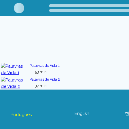
Palavras de Vida 1
53 min
Palavras de Vida 2
37 min
English
Português