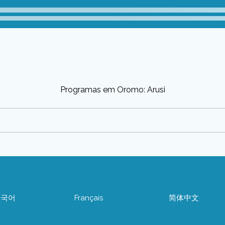
Programas em Oromo: Arusi
한국어
Français
简体中文