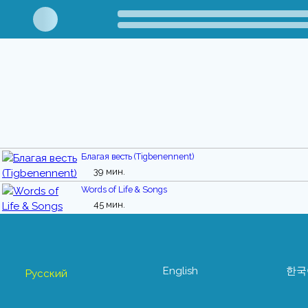
Благая весть (Tigbenennent)
39 мин.
Words of Life & Songs
45 мин.
English
한국
Русский