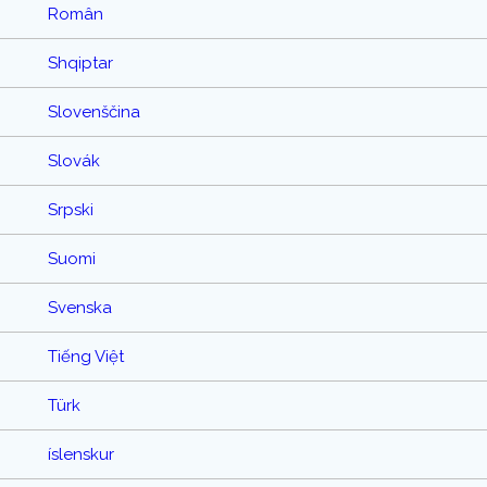
Român
Shqiptar
Slovenščina
Slovák
Srpski
Suomi
Svenska
Tiếng Việt
Türk
íslenskur