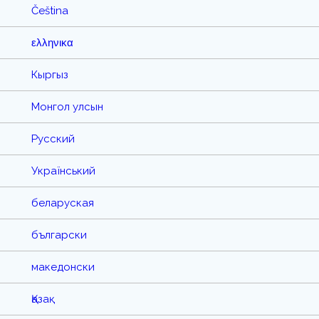
Čeština
ελληνικα
Кыргыз
Монгол улсын
Русский
Український
беларуская
български
македонски
Қазақ