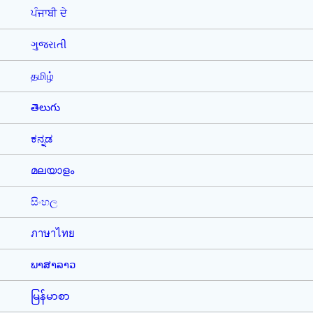
ਪੰਜਾਬੀ ਦੇ
ગુજરાતી
தமிழ்
తెలుగు
ಕನ್ನಡ
മലയാളം
සිංහල
ภาษาไทย
ພາສາລາວ
မြန်မာစာ