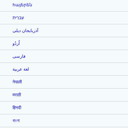
հայերեն
עִברִית
آذربایجان دیلی
اُردُو
فارسی
لغة عربية
नेपाली
मराठी
हिनदी
বাংলা