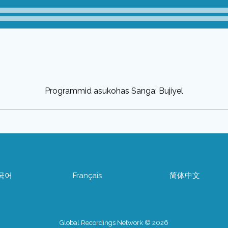
Programmid asukohas Sanga: Bujiyel
국어
Français
简体中文
Global Recordings Network © 2026