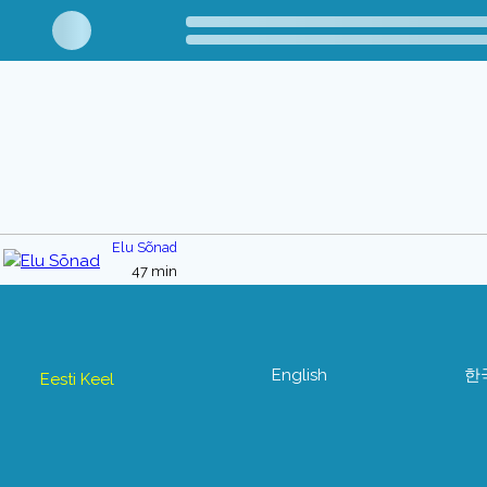
Elu Sõnad
47 min
English
한
Eesti Keel