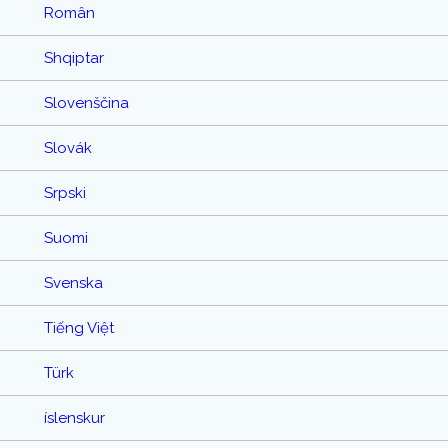
Român
Shqiptar
Slovenščina
Slovák
Srpski
Suomi
Svenska
Tiếng Việt
Türk
íslenskur