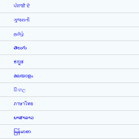
ਪੰਜਾਬੀ ਦੇ
ગુજરાતી
தமிழ்
తెలుగు
ಕನ್ನಡ
മലയാളം
සිංහල
ภาษาไทย
ພາສາລາວ
မြန်မာစာ