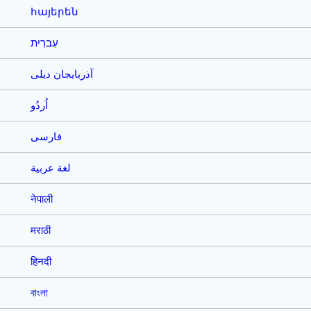
հայերեն
עִברִית
آذربایجان دیلی
اُردُو
فارسی
لغة عربية
नेपाली
मराठी
हिनदी
বাংলা