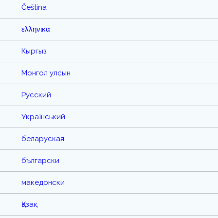
Čeština
ελληνικα
Кыргыз
Монгол улсын
Русский
Український
беларуская
български
македонски
Қазақ