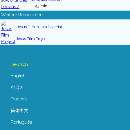
43 min
Weitere Ressourcen:
Jesus Film in Lala (Nigeria)
Jesus Film Project
Deutsch
English
한국어
Français
简体中文
Português