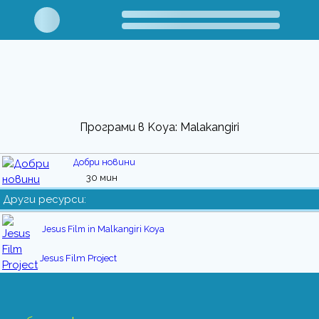
Програми в Koya: Malakangiri
Добри новини
30 мин
Други ресурси:
Jesus Film in Malkangiri Koya
Jesus Film Project