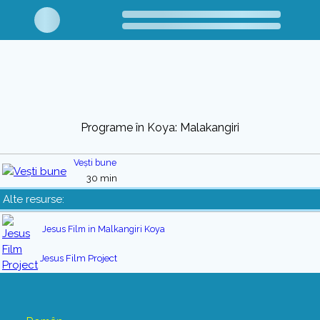
Programe în Koya: Malakangiri
Vești bune
30 min
Alte resurse:
Jesus Film in Malkangiri Koya
Jesus Film Project