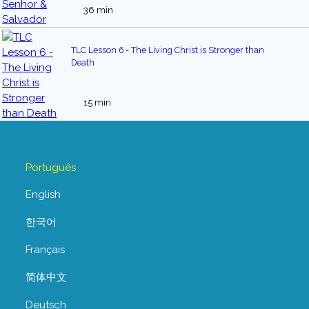
36 min
TLC Lesson 6 - The Living Christ is Stronger than
Death
15 min
Português
English
한국어
Français
简体中文
Deutsch