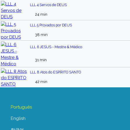
LLL 4 Servos de DEUS
24 min
LLL 5 Provados por DEUS
38 min
LLL 6 JESUS - Mestre & Médico
31 min
LLL 8 Atos do ESPÍRITO SANTO
42 min
Português
English
한국어