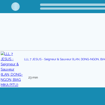
LLL 7 JESUS - Seigneur & Sauveur (ILAN, DONG-NGON, BIA
23 min