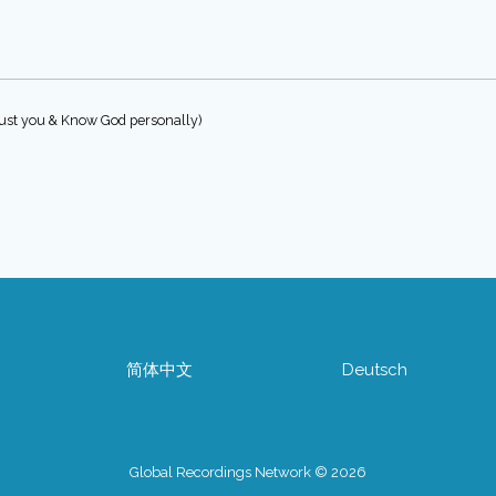
trust you & Know God personally)
简体中文
Deutsch
Global Recordings Network © 2026