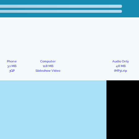
Phone
Computer
Audio Only
3.1 MB
11.8 MB
4.8 MB
3GP
Slideshow Video
(MP3).zip