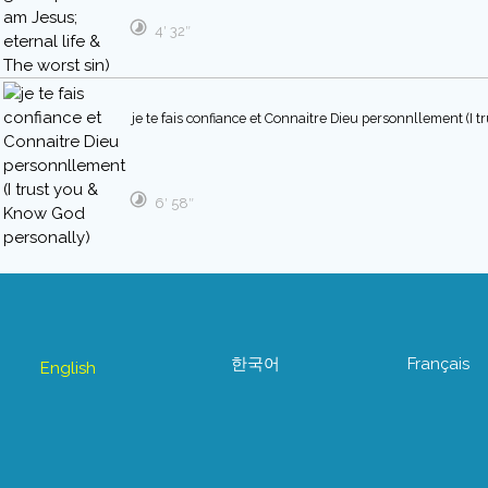
4′ 32″
je te fais confiance et Connaitre Dieu personnllement (I 
6′ 58″
한국어
Français
English