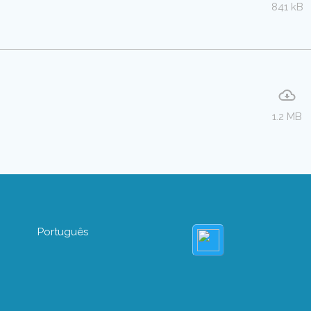
841 kB
1.2 MB
Português