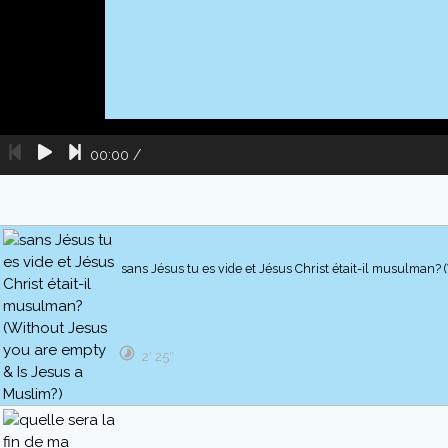
00:00
/
sans Jésus tu es vide et Jésus Christ était-il musulman?
2′ 25″