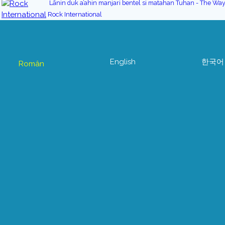
Lānin duk a’ahin manjari bentel si matahan Tuhan - The Wa
Rock International
English
한국어
Român