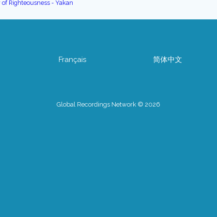
y of Righteousness - Yakan
Français
简体中文
Global Recordings Network © 2026