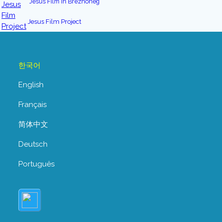
Jesus Film in Brezhoneg
Jesus Film Project
한국어
English
Français
简体中文
Deutsch
Português