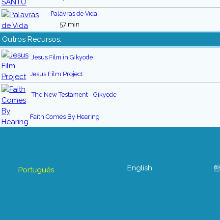
Palavras de Vida
57 min
Outros Recursos:
Jesus Film in Gikyode
Jesus Film Project
The New Testament - Gikyode
Faith Comes By Hearing
English
Português