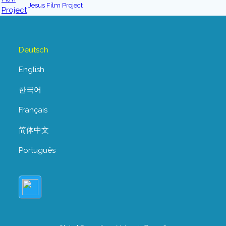
Jesus Film Project
Deutsch
English
한국어
Français
简体中文
Português