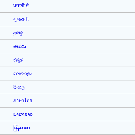
ਪੰਜਾਬੀ ਦੇ
ગુજરાતી
தமிழ்
తెలుగు
ಕನ್ನಡ
മലയാളം
සිංහල
ภาษาไทย
ພາສາລາວ
မြန်မာစာ