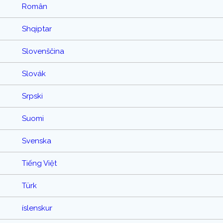
Român
Shqiptar
Slovenščina
Slovák
Srpski
Suomi
Svenska
Tiếng Việt
Türk
íslenskur