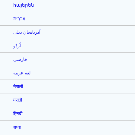
հայերեն
עִברִית
آذربایجان دیلی
اُردُو
فارسی
لغة عربية
नेपाली
मराठी
हिनदी
বাংলা