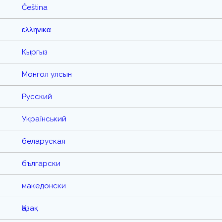
Čeština
ελληνικα
Кыргыз
Монгол улсын
Русский
Український
беларуская
български
македонски
Қазақ