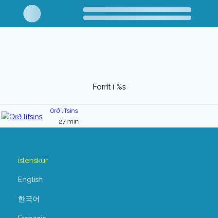
Forrit í %s
Orð lífsins
27 mín
íslenskur
English
한국어