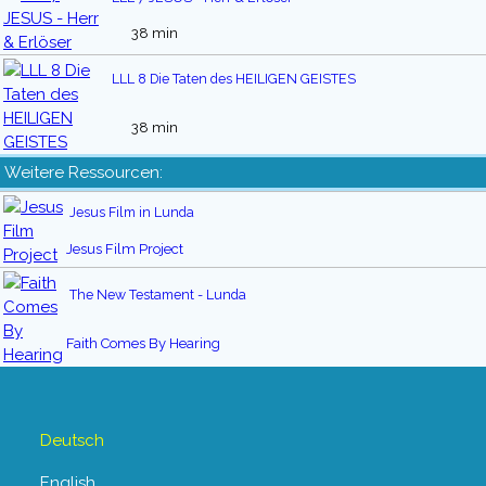
38 min
LLL 8 Die Taten des HEILIGEN GEISTES
38 min
Weitere Ressourcen:
Jesus Film in Lunda
Jesus Film Project
The New Testament - Lunda
Faith Comes By Hearing
Deutsch
English