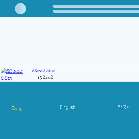
ජීවිතයේ වචන
15 විනාඩි
English
한국어
සිංහල