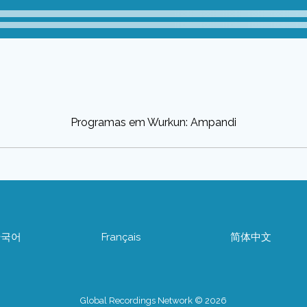
Programas em Wurkun: Ampandi
한국어
Français
简体中文
Global Recordings Network © 2026