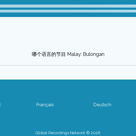
哪个语言的节目 Malay: Bulongan
어
Français
Deutsch
Global Recordings Network © 2026