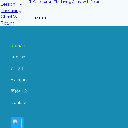
TLC Lesson 4 - The Living Christ Will Return
12 min
Român
English
한국어
Français
简体中文
Deutsch