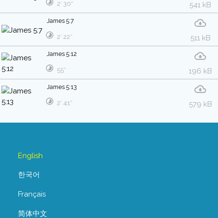
2′ 30″
541 kB
James 5:7
2′ 22″
511 kB
James 5:12
55″
196 kB
James 5:13
2′ 41″
579 kB
English
한국어
Français
简体中文