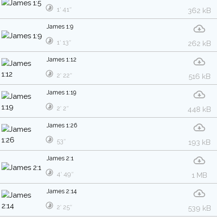
1′ 41″
362 kB
James 1:9
1′ 13″
262 kB
James 1:12
2′ 22″
516 kB
James 1:19
2′ 2″
448 kB
James 1:26
53″
193 kB
James 2:1
4′ 49″
1 MB
James 2:14
2′ 25″
539 kB