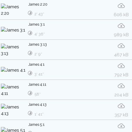
James 2:20
2′ 43″
606 kB
James 3:1
4′ 36″
989 kB
James 3:13
2′ 9″
467 kB
James 4:1
3′ 41″
792 kB
James 4:11
58″
204 kB
James 4:13
1′ 41″
357 kB
James 5:1