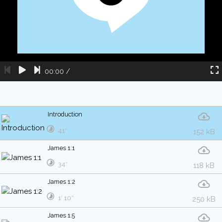
00:00
/
Introduction
41″
152 kB
James 1:1
34″
118 kB
James 1:2
1′ 10″
250 kB
James 1:5