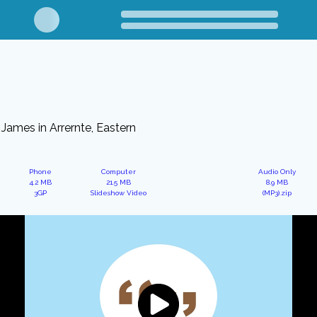
James in Arrernte, Eastern
Phone
Computer
Audio Only
4.2 MB
21.5 MB
8.9 MB
3GP
Slideshow Video
(MP3).zip