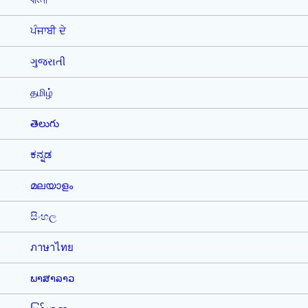
বাংলা
ਪੰਜਾਬੀ ਦੇ
ગુજરાતી
தமிழ்
తెలుగు
ಕನ್ನಡ
മലയാളം
සිංහල
ภาษาไทย
ພາສາລາວ