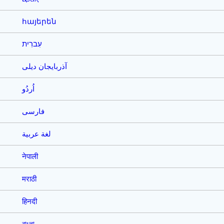
հայերեն
עִברִית
آذربایجان دیلی
اُردُو
فارسی
لغة عربية
नेपाली
मराठी
हिनदी