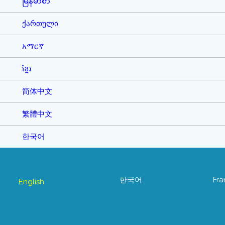
မြန်မာစာ
ქართული
አማርኛ
ខ្មែរ
简体中文
繁體中文
한국어
한국어
Fra
English