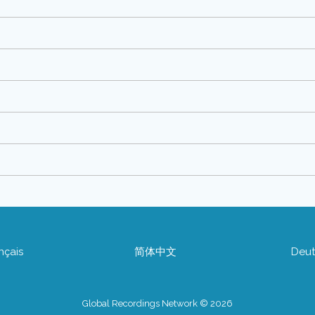
nçais
简体中文
Deut
Global Recordings Network © 2026