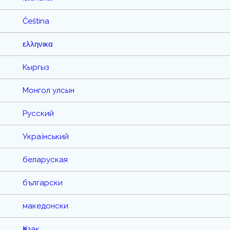
Čeština
ελληνικα
Кыргыз
Монгол улсын
Русский
Український
беларуская
български
македонски
Қазақ