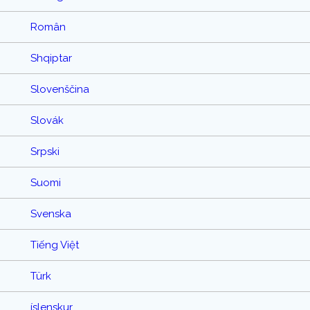
Român
Shqiptar
Slovenščina
Slovák
Srpski
Suomi
Svenska
Tiếng Việt
Türk
íslenskur