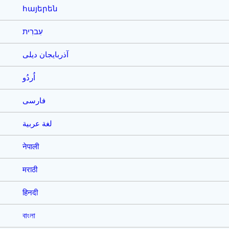
հայերեն
עִברִית
آذربایجان دیلی
اُردُو
فارسی
لغة عربية
नेपाली
मराठी
हिनदी
বাংলা