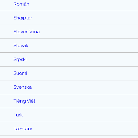
Român
Shqiptar
Slovenščina
Slovák
Srpski
Suomi
Svenska
Tiếng Việt
Türk
íslenskur