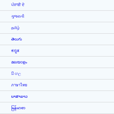
ਪੰਜਾਬੀ ਦੇ
ગુજરાતી
தமிழ்
తెలుగు
ಕನ್ನಡ
മലയാളം
සිංහල
ภาษาไทย
ພາສາລາວ
မြန်မာစာ