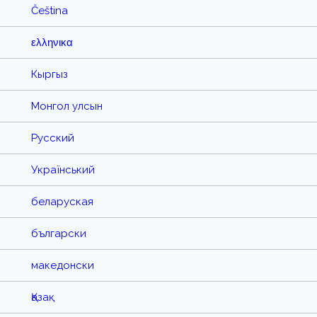
Čeština
ελληνικα
Кыргыз
Монгол улсын
Русский
Український
беларуская
български
македонски
Қазақ