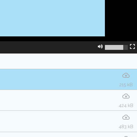
215 kB
424 kB
483 kB