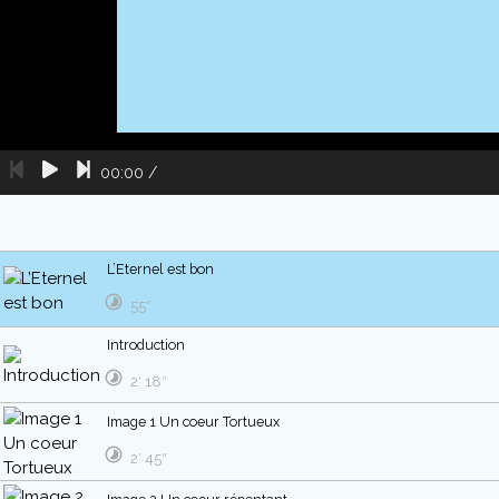
00:00
/
L’Eternel est bon
55″
Introduction
2′ 18″
Image 1 Un coeur Tortueux
2′ 45″