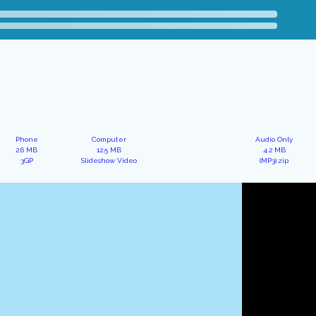
Phone
Computer
Audio Only
2.6 MB
12.5 MB
4.2 MB
3GP
Slideshow Video
(MP3).zip