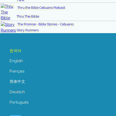
TWR
Thru the Bible Cebuano Podcast
Thru The Bible
The Promise - Bible Stories - Cebuano
Story Runners
한국어
English
Français
简体中文
Deutsch
Português