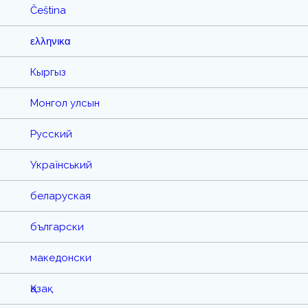
Čeština
ελληνικα
Кыргыз
Монгол улсын
Русский
Український
беларуская
български
македонски
Қазақ