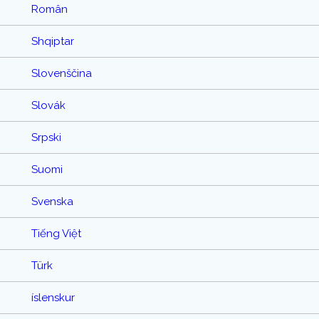
Român
Shqiptar
Slovenščina
Slovák
Srpski
Suomi
Svenska
Tiếng Việt
Türk
íslenskur