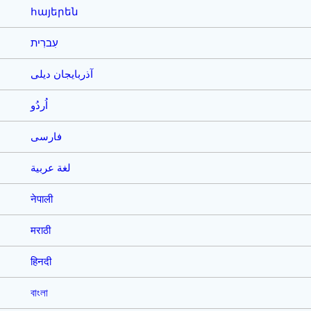
հայերեն
עִברִית
آذربایجان دیلی
اُردُو
فارسی
لغة عربية
नेपाली
मराठी
हिनदी
বাংলা