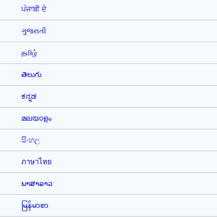
ਪੰਜਾਬੀ ਦੇ
ગુજરાતી
தமிழ்
తెలుగు
ಕನ್ನಡ
മലയാളം
සිංහල
ภาษาไทย
ພາສາລາວ
မြန်မာစာ