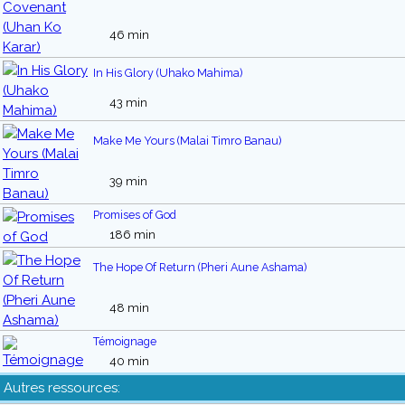
46 min
In His Glory (Uhako Mahima)
43 min
Make Me Yours (Malai Timro Banau)
39 min
Promises of God
186 min
The Hope Of Return (Pheri Aune Ashama)
48 min
Témoignage
40 min
Autres ressources: