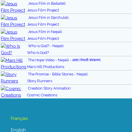
Jesus Film in Baitadeli
Jesus Film Project
Jesus Film in Darchuleli
Jesus Film Project
Jesus Film in Nepali
Jesus Film Project
Who is God? - Nepali
Who Is God?
The Hope Video - Nepali - आशा (नेपाली संस्करण)
Mars Hill Productions
The Promise - Bible Stories - Nepali
Story Runners
Creation Story Animation
Cosmic Creations
Français
English