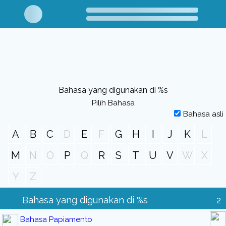
Bahasa yang digunakan di %s
Pilih Bahasa
Bahasa asli
A
B
C
D
E
F
G
H
I
J
K
L
M
N
O
P
Q
R
S
T
U
V
W
X
Y
Z
Bahasa yang digunakan di %s
2
Bahasa Papiamento