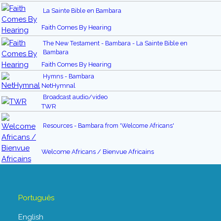
La Sainte Bible en Bambara
Faith Comes By Hearing
The New Testament - Bambara - La Sainte Bible en
Bambara
Faith Comes By Hearing
Hymns - Bambara
NetHymnal
Broadcast audio/video
TWR
Resources - Bambara from 'Welcome Africans'
Welcome Africans / Bienvue Africains
Português
English