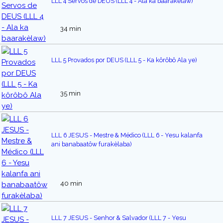
LLL 4 Servos de DEUS (LLL 4 - Ala ka baarakèlaw)
34 min
LLL 5 Provados por DEUS (LLL 5 - Ka kôrôbô Ala ye)
35 min
LLL 6 JESUS - Mestre & Médico (LLL 6 - Yesu kalanfa
ani banabaatôw furakèlaba)
40 min
LLL 7 JESUS - Senhor & Salvador (LLL 7 - Yesu