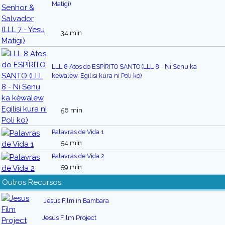
Matigi)
34 min
LLL 8 Atos do ESPÍRITO SANTO (LLL 8 - Ni Senu ka
kèwalew, Egilisi kura ni Poli ko)
56 min
Palavras de Vida 1
54 min
Palavras de Vida 2
59 min
Outros Recursos:
Jesus Film in Bambara
Jesus Film Project