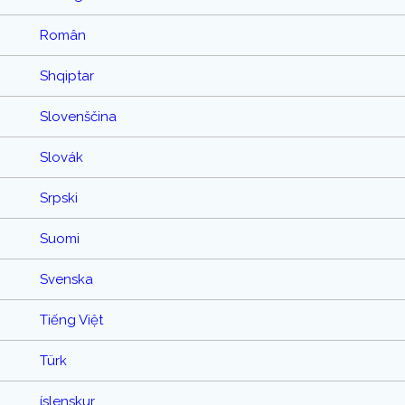
Român
Shqiptar
Slovenščina
Slovák
Srpski
Suomi
Svenska
Tiếng Việt
Türk
íslenskur