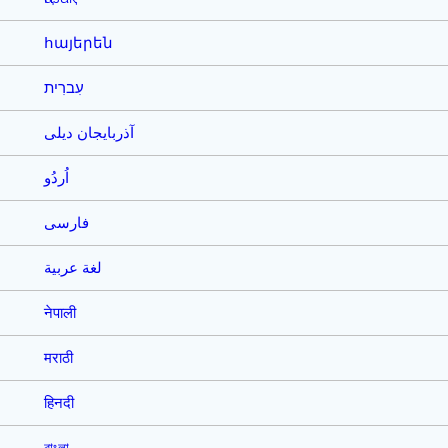
հայերեն
עִברִית
آذربایجان دیلی
اُردُو
فارسی
لغة عربية
नेपाली
मराठी
हिनदी