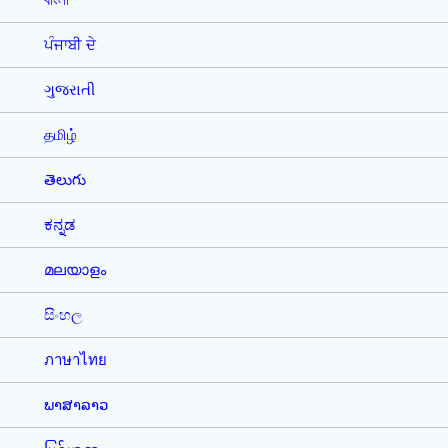
বাংলা
ਪੰਜਾਬੀ ਦੇ
ગુજરાતી
தமிழ்
తెలుగు
ಕನ್ನಡ
മലയാളം
සිංහල
ภาษาไทย
ພາສາລາວ