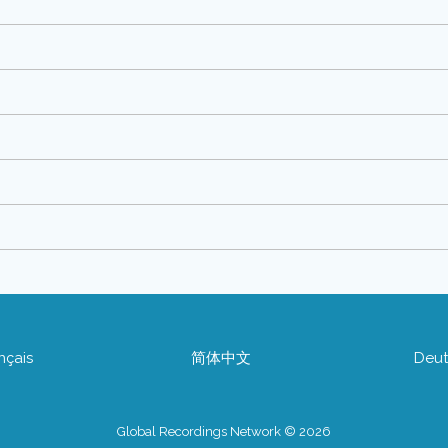
nçais
简体中文
Deut
Global Recordings Network © 2026