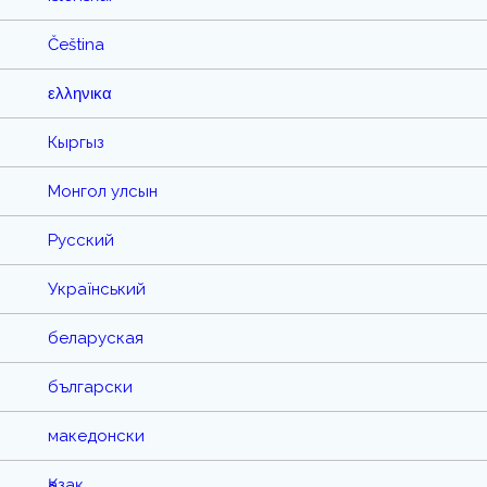
Čeština
ελληνικα
Кыргыз
Монгол улсын
Русский
Український
беларуская
български
македонски
Қазақ