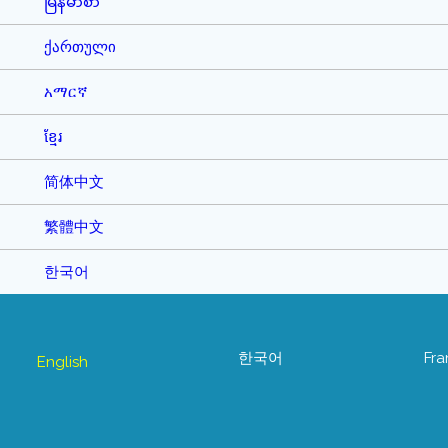
မြန်မာစာ
ქართული
አማርኛ
ខ្មែរ
简体中文
繁體中文
한국어
한국어
Fra
English