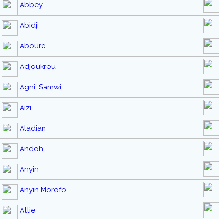
Abbey
Abidji
Aboure
Adjoukrou
Agni: Samwi
Aizi
Aladian
Andoh
Anyin
Anyin Morofo
Attie