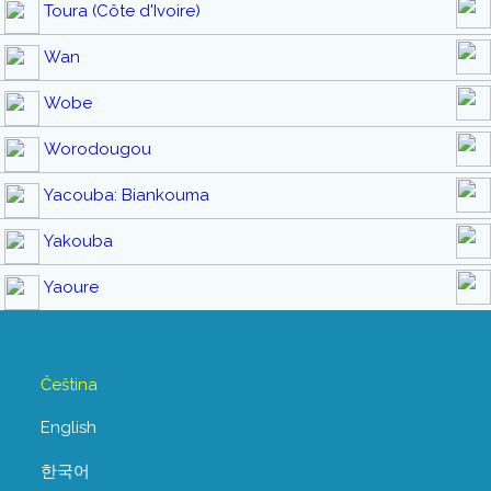
Toura (Côte d'Ivoire)
Wan
Wobe
Worodougou
Yacouba: Biankouma
Yakouba
Yaoure
Čeština
English
한국어