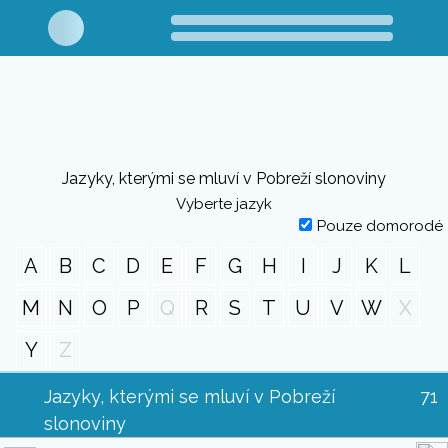
Jazyky, kterými se mluví v Pobreží slonoviny
Vyberte jazyk
Pouze domorodé
A
B
C
D
E
F
G
H
I
J
K
L
M
N
O
P
Q
R
S
T
U
V
W
X
Y
Z
Jazyky, kterými se mluví v Pobreží
71
slonoviny