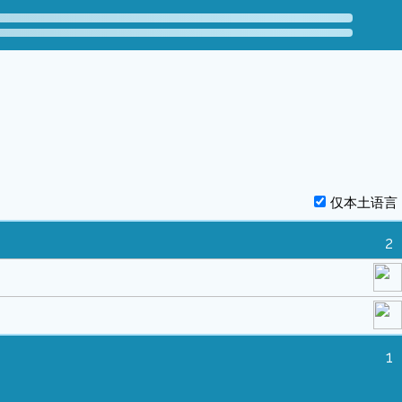
仅本土语言
2
1