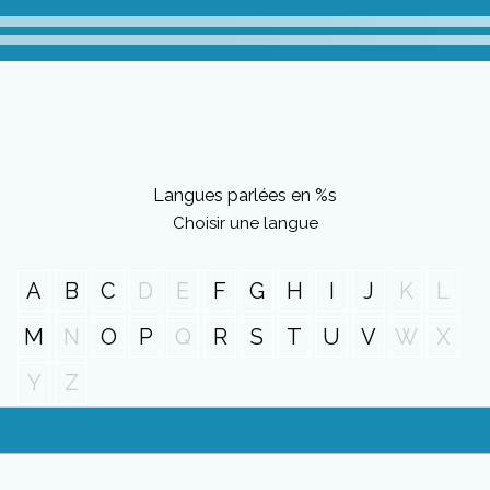
Langues parlées en %s
Choisir une langue
A
B
C
D
E
F
G
H
I
J
K
L
M
N
O
P
Q
R
S
T
U
V
W
X
Y
Z