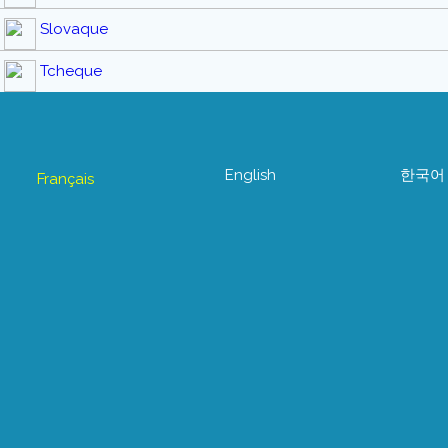
Slovaque
Tcheque
English
한국어
Français