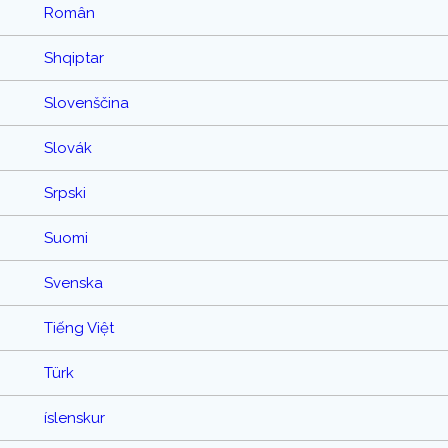
Român
Shqiptar
Slovenščina
Slovák
Srpski
Suomi
Svenska
Tiếng Việt
Türk
íslenskur