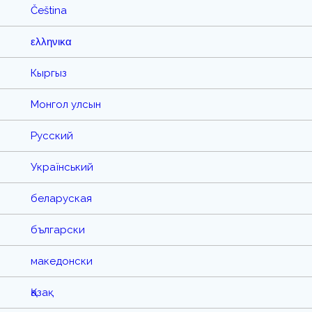
Čeština
ελληνικα
Кыргыз
Монгол улсын
Русский
Український
беларуская
български
македонски
Қазақ