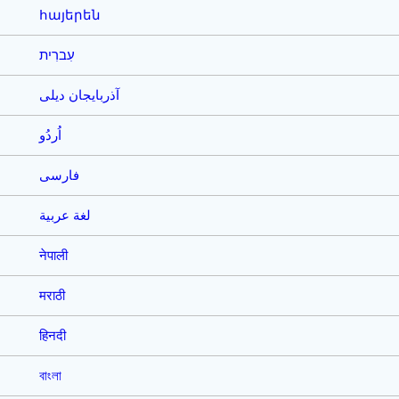
հայերեն
עִברִית
آذربایجان دیلی
اُردُو
فارسی
لغة عربية
नेपाली
मराठी
हिनदी
বাংলা