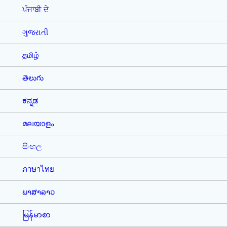
ਪੰਜਾਬੀ ਦੇ
ગુજરાતી
தமிழ்
తెలుగు
ಕನ್ನಡ
മലയാളം
සිංහල
ภาษาไทย
ພາສາລາວ
မြန်မာစာ