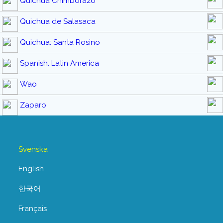
Quichua Chimborazo
Quichua de Salasaca
Quichua: Santa Rosino
Spanish: Latin America
Wao
Zaparo
Svenska
English
한국어
Français