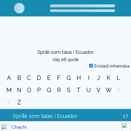
Språk som talas i Ecuador
Välj ett språk
Endast inhemska
A
B
C
D
E
F
G
H
I
J
K
L
M
N
O
P
Q
R
S
T
U
V
W
X
Y
Z
Språk som talas i Ecuador
17
Chachi