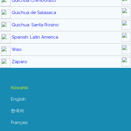
Quichua Chimborazo
Quichua de Salasaca
Quichua: Santa Rosino
Spanish: Latin America
Wao
Zaparo
Kiswahili
English
한국어
Français