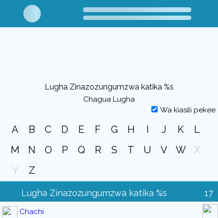
Lugha Zinazozungumzwa katika %s
Chagua Lugha
Wa kiasili pekee
A
B
C
D
E
F
G
H
I
J
K
L
M
N
O
P
Q
R
S
T
U
V
W
X
Y
Z
Lugha Zinazozungumzwa katika %s
17
Chachi