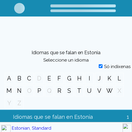
Idiomas que se falan en Estonia
Seleccione un idioma
Só indíxenas
A
B
C
D
E
F
G
H
I
J
K
L
M
N
O
P
Q
R
S
T
U
V
W
X
Y
Z
Idiomas que se falan en Estonia
1
Estonian, Standard