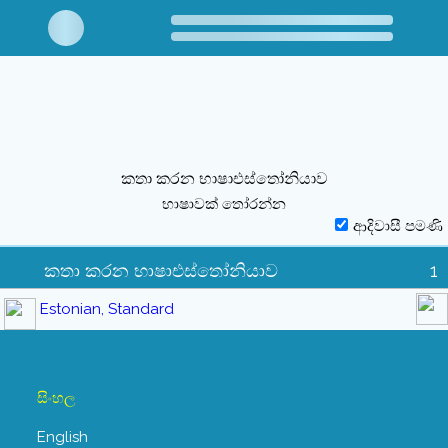
කතා කරන භාෂාඑස්තෝනියාව
භාෂාවක් තෝරන්න
ආදිවාසී පමණි
කතා කරන භාෂාඑස්තෝනියාව
1
Estonian, Standard
සිංහල
English