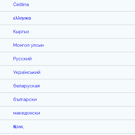
Čeština
ελληνικα
Кыргыз
Монгол улсын
Русский
Український
беларуская
български
македонски
Қазақ