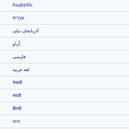
հայերեն
עִברִית
آذربایجان دیلی
اُردُو
فارسی
لغة عربية
नेपाली
मराठी
हिनदी
বাংলা