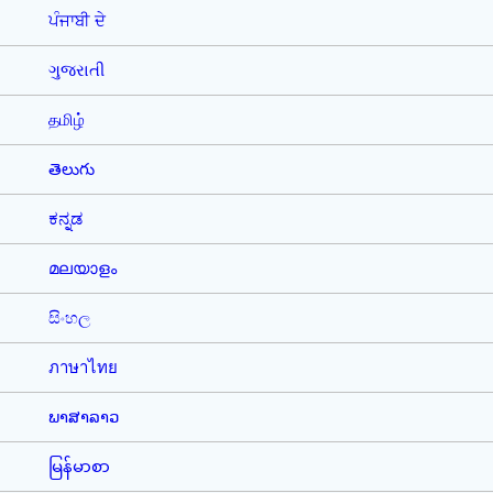
ਪੰਜਾਬੀ ਦੇ
ગુજરાતી
தமிழ்
తెలుగు
ಕನ್ನಡ
മലയാളം
සිංහල
ภาษาไทย
ພາສາລາວ
မြန်မာစာ