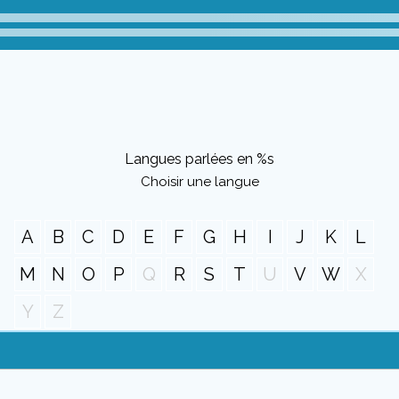
Langues parlées en %s
Choisir une langue
A
B
C
D
E
F
G
H
I
J
K
L
M
N
O
P
Q
R
S
T
U
V
W
X
Y
Z