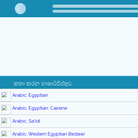
කතා කරන භාෂාඊජිප්තුව
Arabic, Egyptian
Arabic, Egyptian: Cairene
Arabic, Sa'idi
Arabic, Western Egyptian Bedawi