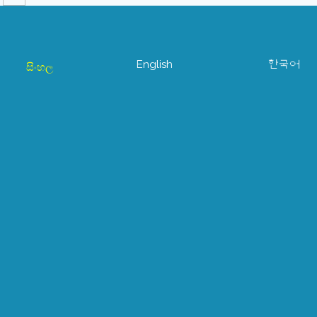
English
한국어
සිංහල