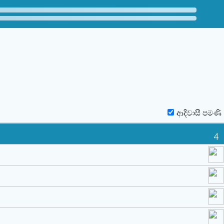
ආදිවාසී පමණි
4