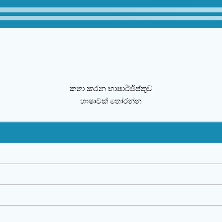
කතා කරන භාෂාඊජිප්තුව
භාෂාවක් තෝරන්න