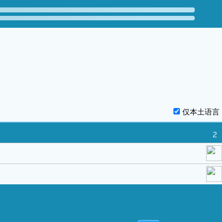
仅本土语言
2