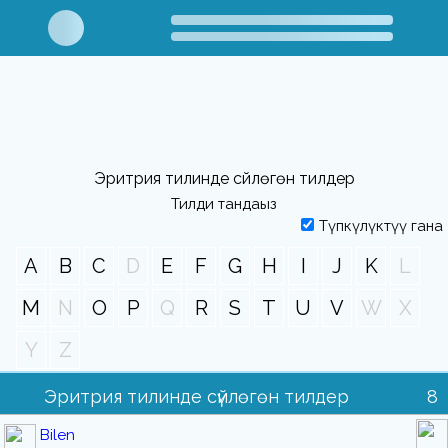
Эритрия тилинде сүйлөгөн тилдер
Тилди тандаңыз
Түпкүлүктүү гана
A
B
C
D
E
F
G
H
I
J
K
L
M
N
O
P
Q
R
S
T
U
V
W
X
Y
Z
Эритрия тилинде сүйлөгөн тилдер
8
Bilen