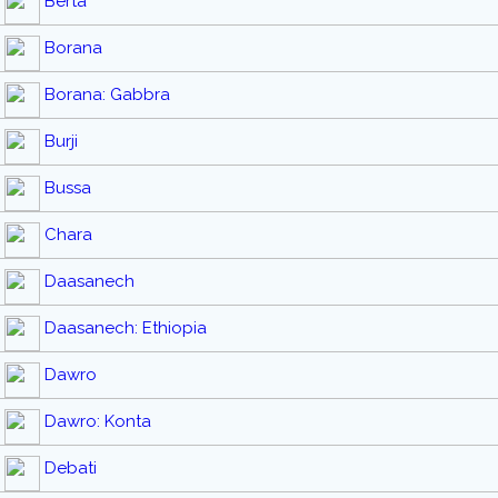
Berta
Borana
Borana: Gabbra
Burji
Bussa
Chara
Daasanech
Daasanech: Ethiopia
Dawro
Dawro: Konta
Debati