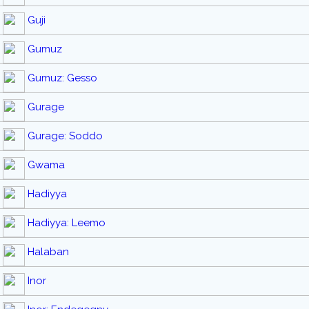
Guji
Gumuz
Gumuz: Gesso
Gurage
Gurage: Soddo
Gwama
Hadiyya
Hadiyya: Leemo
Halaban
Inor