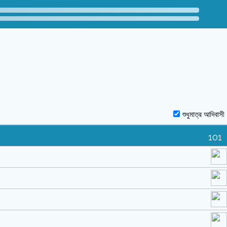
শুধুমাত্র আদিবাসী
101