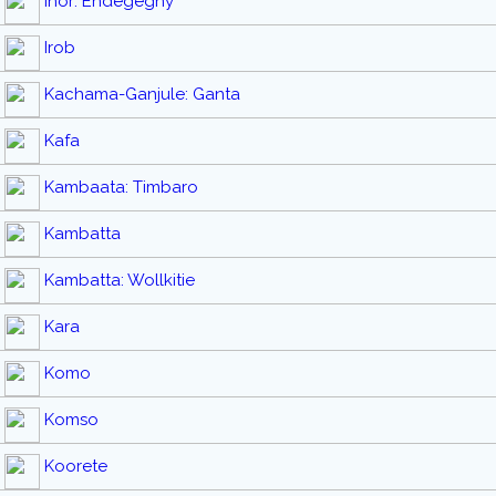
Inor: Endegegny
Irob
Kachama-Ganjule: Ganta
Kafa
Kambaata: Timbaro
Kambatta
Kambatta: Wollkitie
Kara
Komo
Komso
Koorete