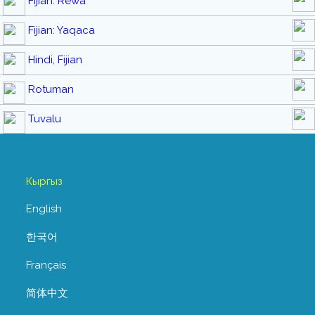
Fijian: Rewa
Fijian: Yaqaca
Hindi, Fijian
Rotuman
Tuvalu
Кыргыз
English
한국어
Français
简体中文