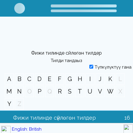
Фижи тилинде сүйлөгөн тилдер
Тилди тандаңыз
Түпкүлүктүү гана
A
B
C
D
E
F
G
H
I
J
K
L
M
N
O
P
Q
R
S
T
U
V
W
X
Y
Z
Фижи тилинде сүйлөгөн тилдер
16
English: British