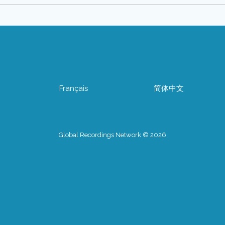
어
Français
简体中文
Global Recordings Network © 2026