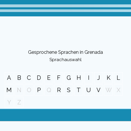
Gesprochene Sprachen in Grenada
Sprachauswahl
A
B
C
D
E
F
G
H
I
J
K
L
M
N
O
P
Q
R
S
T
U
V
W
X
Y
Z